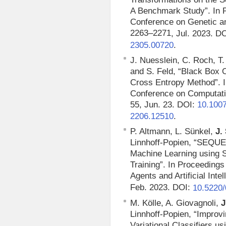
A Benchmark Study”. In 
Conference on Genetic a
2263–2271
, Jul. 2023. D
.
2305.00720
J. Nuesslein, C. Roch, T
and S. Feld, “Black Box
Cross Entropy Method”. In
Conference on Computati
55, Jun. 23. DOI:
10.100
.
2206.12510
P. Altmann, L. Sünkel,
J.
Linnhoff-Popien, “SEQU
Machine Learning using 
Training”.
In Proceedings 
Agents and Artificial Inte
Feb. 2023. DOI:
10.5220
M. Kölle, A. Giovagnoli,
J
Linnhoff-Popien, “Impro
Variational Classifiers 