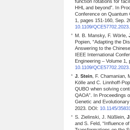
function rotations for fac
HHL and beyond”. In Proc
Conference on Quantum 
1, pages 151-160, Sep. 2
10.1109/QCE57702.2023
M. B. Mansky, F. Wörle,
Popien, “Adapting the Di
Answering to the Chinese
IEEE International Conf
Engineering – Volume 1, 
10.1109/QCE57702.2023
J. Stein
, F. Chamanian, M
Kölle and C. Linnhoff-Po
QUBO when solving conti
QAOA”. In Proceedings o
Genetic and Evolutionary
2023. DOI:
10.1145/3583
S. Zielinski, J. Nüßlein,
J
and S. Feld, “Influence 
Transformations on the S