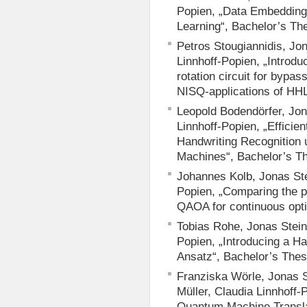
Popien, „Data Embedding
Learning“, Bachelor’s Th
Petros Stougiannidis, Jon
Linnhoff-Popien, „Introdu
rotation circuit for bypas
NISQ-applications of HHL
Leopold Bodendörfer, Jon
Linnhoff-Popien, „Efficie
Handwriting Recognition
Machines“, Bachelor’s T
Johannes Kolb, Jonas Ste
Popien, „Comparing the
QAOA for continuous opti
Tobias Rohe, Jonas Stein,
Popien, „Introducing a H
Ansatz“, Bachelor’s Thes
Franziska Wörle, Jonas S
Müller, Claudia Linnhoff-P
Quantum Machine Transla