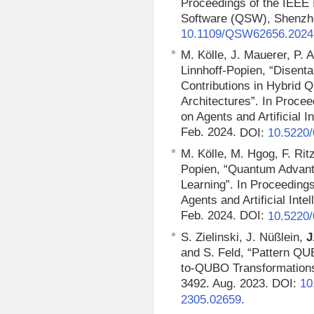
Proceedings of the IEEE
Software (QSW), Shenzhe
10.1109/QSW62656.2024
M. Kölle, J. Mauerer, P. 
Linnhoff-Popien, “Disent
Contributions in Hybrid
Architectures”.
In Procee
on Agents and Artificial 
Feb. 2024.
DOI:
10.5220
M. Kölle, M. Hgog, F. Rit
Popien, “Quantum Advanta
Learning”.
In Proceedings
Agents and Artificial Int
Feb. 2024. DOI:
10.5220
S. Zielinski, J. Nüßlein,
J
and S. Feld, “Pattern QU
to-QUBO Transformations”
3492. Aug. 2023. DOI:
10
.
2305.02659