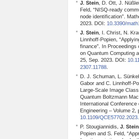
J. Stein
, D. Ott, J. Nüßl
Feld, “NISQ-ready commu
node identification”. Mat
2023. DOI:
10.3390/math
J. Stein
, I. Christ, N. K
Linnhoff-Popien, “Applyi
finance”. In Proceedings 
on Quantum Computing an
25, Sep. 2023. DOI:
10.1
.
2307.11788
D. J. Schuman, L. Sünkel
Gabor and C. Linnhoff-Po
Large-Scale Image Classi
Quantum Boltzmann Machi
International Conferenc
Engineering – Volume 2, 
10.1109/QCE57702.2023
P. Stougiannidis,
J. Stein
Popien and S. Feld, “Appr