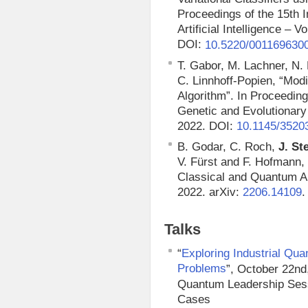
Proceedings of the 15th 
Artificial Intelligence –
DOI:
10.5220/001169630
T. Gabor, M. Lachner, N.
C. Linnhoff-Popien, “Mod
Algorithm”. In Proceedin
Genetic and Evolutionary
2022. DOI:
10.1145/3520
B. Godar, C. Roch,
J. St
V. Fürst and F. Hofmann,
Classical and Quantum Ann
2022. arXiv:
.
2206.14109
Talks
“
Exploring Industrial Qua
Problems
”, October 22n
Quantum Leadership Ses
Cases