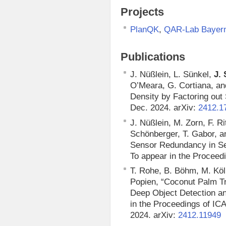
Projects
,
PlanQK
QAR-Lab Bayer
Publications
J. Nüßlein, L. Sünkel,
J. 
O’Meara, G. Cortiana, a
Density by Factoring out 
Dec. 2024. arXiv:
2412.1
J. Nüßlein, M. Zorn, F. R
Schönberger, T. Gabor, a
Sensor Redundancy in Se
To appear in the Procee
T. Rohe, B. Böhm, M. Köl
Popien, “Coconut Palm T
Deep Object Detection an
in the Proceedings of IC
2024. arXiv:
2412.11949