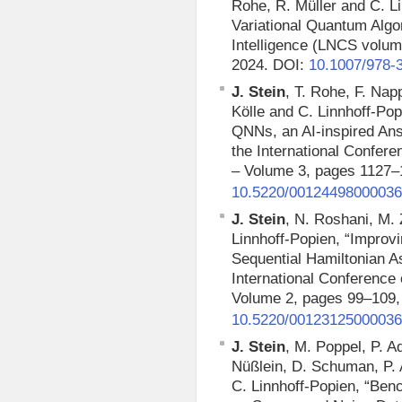
Rohe, R. Müller and C. L
Variational Quantum Algor
Intelligence (LNCS volum
2024. DOI:
10.1007/978-
J. Stein
, T. Rohe, F. Nap
Kölle and C. Linnhoff-Po
QNNs, an AI-inspired Ans
the International Conferen
– Volume 3, pages 1127–
10.5220/0012449800003
J. Stein
, N. Roshani, M. 
Linnhoff-Popien, “Improv
Sequential Hamiltonian 
International Conference o
Volume 2, pages 99–109,
10.5220/0012312500003
J. Stein
, M. Poppel, P. A
Nüßlein, D. Schuman, P.
C. Linnhoff-Popien, “Be