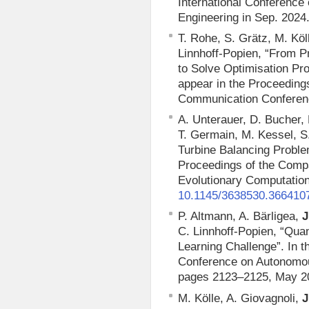
International Conferenc
Engineering in Sep. 2024
T. Rohe, S. Grätz, M. Köll
Linnhoff-Popien, “From Pr
to Solve Optimisation P
appear in the Proceedings
Communication Conference
A. Unterauer, D. Bucher,
T. Germain, M. Kessel, S
Turbine Balancing Proble
Proceedings of the Comp
Evolutionary Computation
10.1145/3638530.366410
P. Altmann, A. Bärligea,
J
C. Linnhoff-Popien, “Qua
Learning Challenge”. In 
Conference on Autonomou
pages 2123–2125, May 2
M. Kölle, A. Giovagnoli,
J