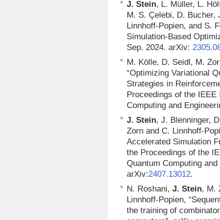
J. Stein
, L. Müller, L. Hö
M. S. Çelebi, D. Bucher, 
Linnhoff-Popien, and S. 
Simulation-Based Optimiza
Sep. 2024. arXiv:
2305.0
M. Kölle, D. Seidl, M. Zo
“Optimizing Variational 
Strategies in Reinforceme
Proceedings of the IEEE
Computing and Engineerin
J. Stein
, J. Blenninger, D
Zorn and C. Linnhoff-Po
Accelerated Simulation F
the Proceedings of the I
Quantum Computing and E
arXiv:
.
2407.13012
N. Roshani,
J. Stein
, M.
Linnhoff-Popien, “Sequen
the training of combinato