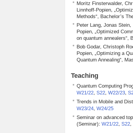
Moritz Finsterwalder, Ch
Linnhoff-Popien, „Optimiz
Methods“, Bachelor’s Th
Peter Lang, Jonas Stein, 
Popien, „Optimized Commu
on quantum annealers“, B
Bob Godar, Christoph Roc
Popien, „Optimizing a Qu
Quantum Annealing“, Mas
Teaching
Quantum Computing Prog
,
,
,
W21/22
S22
W22/23
S
Trends in Mobile and Dis
,
W23/24
W24/25
Seminar on advanced topi
(Seminar):
,
W21/22
S22