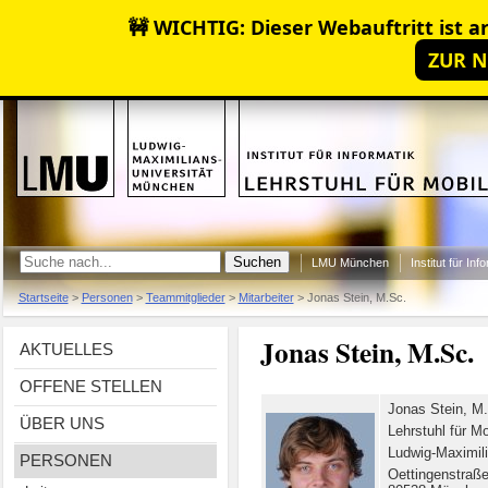
🚧 WICHTIG: Dieser Webauftritt ist ar
ZUR N
LMU München
Institut für Inf
Startseite
>
Personen
>
Teammitglieder
>
Mitarbeiter
>
Jonas Stein, M.Sc.
Jonas Stein, M.Sc.
AKTUELLES
OFFENE STELLEN
Jonas Stein, M
ÜBER UNS
Lehrstuhl für M
Ludwig-Maximili
PERSONEN
Oettingenstraß