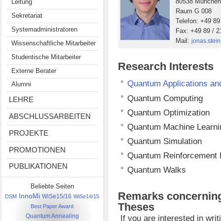
80538 Münche
Leitung
Raum G 008
Sekretariat
Telefon: +49 89
Systemadministratoren
Fax: +49 89 / 
Mail:
jonas.stei
Wissenschaftliche Mitarbeiter
Studentische Mitarbeiter
Research Interests
Externe Berater
Quantum Applications a
Alumni
Quantum Computing
LEHRE
Quantum Optimization
ABSCHLUSSARBEITEN
Quantum Machine Learni
PROJEKTE
Quantum Simulation
PROMOTIONEN
Quantum Reinforcement 
PUBLIKATIONEN
Quantum Walks
Beliebte Seiten
Remarks concerning 
InnoMi
DSM
WiSe15/16
WiSe14/15
Theses
Best Paper Award
Quantum Annealing
If you are interested in wri