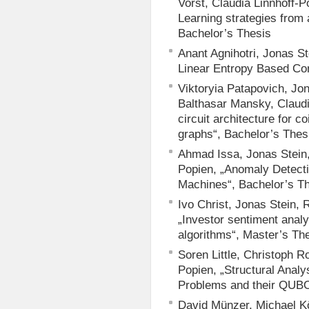
Vorst, Claudia Linnhoff-
Learning strategies from
Bachelor’s Thesis
Anant Agnihotri, Jonas St
Linear Entropy Based Co
Viktoryia Patapovich, Jon
Balthasar Mansky, Claudi
circuit architecture for 
graphs“, Bachelor’s Thes
Ahmad Issa, Jonas Stein,
Popien, „Anomaly Detect
Machines“, Bachelor’s T
Ivo Christ, Jonas Stein, 
„Investor sentiment anal
algorithms“, Master’s Th
Soren Little, Christoph R
Popien, „Structural Anal
Problems and their QUBO
David Münzer, Michael Köl