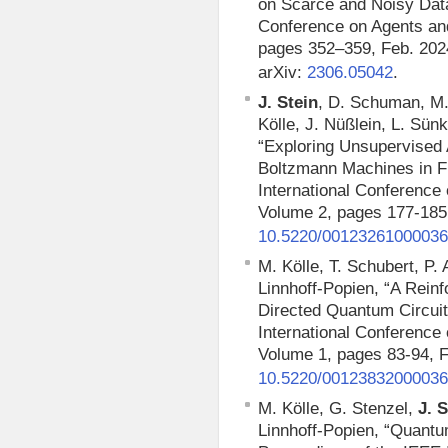
on Scarce and Noisy Dat
Conference on Agents and 
pages 352–359, Feb. 202
arXiv:
.
2306.05042
J. Stein
, D. Schuman, M.
Kölle, J. Nüßlein, L. Sün
“Exploring Unsupervised
Boltzmann Machines in F
International Conference o
Volume 2, pages 177-185
10.5220/0012326100003
M. Kölle, T. Schubert, P.
Linnhoff-Popien, “A Rein
Directed Quantum Circui
International Conference o
Volume 1, pages 83-94, F
10.5220/0012383200003
M. Kölle, G. Stenzel,
J. 
Linnhoff-Popien, “Quantu