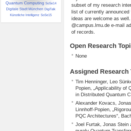
Quantum Computing
SoSe14
subset of my research inter
Digitale Stadt München
DigiTalk
list of currently announced
Künstliche Intelligenz
SoSe15
ideas are welcome as well
@campus.lmu.de e-mail add
of records.
Open Research Topi
None
Assigned Research 
Tim Henninger, Leo Sünke
Popien, „Applicability of
in Distributed Quantum C
Alexander Kovacs, Jonas 
Linnhoff-Popien, „Rigorou
PQC Architectures“, Bach
Joel Furtak, Jonas Stein
purely Quantum Transfor