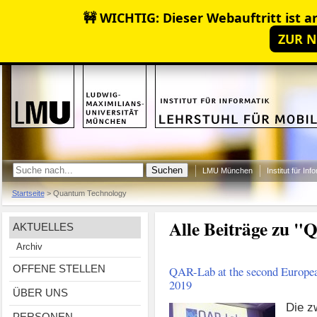
🚧 WICHTIG: Dieser Webauftritt ist ar
ZUR N
LMU München
Institut für Inf
Startseite
>
Quantum Technology
Alle Beiträge zu 
AKTUELLES
Archiv
OFFENE STELLEN
QAR-Lab at the second Europe
2019
ÜBER UNS
Die z
PERSONEN