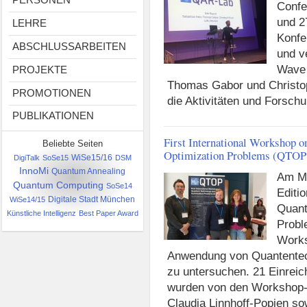
Confe
und 2
LEHRE
Konfe
ABSCHLUSSARBEITEN
und v
Wave 
PROJEKTE
Thomas Gabor und Christop
PROMOTIONEN
die Aktivitäten und Fors
PUBLIKATIONEN
First International Workshop 
Beliebte Seiten
Optimization Problems (QTOP
DigiTalk
SoSe15
WiSe15/16
DSM
InnoMi
Quantum Annealing
Am Mo
Quantum Computing
SoSe14
Editi
Digitale Stadt München
WiSe14/15
Quant
Künstliche Intelligenz
Best Paper Award
Probl
Works
Anwendung von Quantentec
zu untersuchen. 21 Einrei
wurden von den Workshop-
Claudia Linnhoff-Popien s