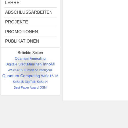
LEHRE
ABSCHLUSSARBEITEN
PROJEKTE
PROMOTIONEN
PUBLIKATIONEN
Beliebte Seiten
Quantum Annealing
InnoMi
Digitale Stadt München
WiSe14/15
Künstliche Intelligenz
Quantum Computing
WiSe15/16
SoSe15
DigiTalk
SoSe14
Best Paper Award
DSM