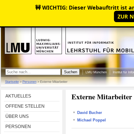
🚧 WICHTIG: Dieser Webauftritt ist ar
ZUR N
LMU München
Institut für Inf
Startseite
>
Personen
>
Externe Mitarbeiter
Externe Mitarbeiter
AKTUELLES
OFFENE STELLEN
David Bucher
ÜBER UNS
Michael Poppel
PERSONEN