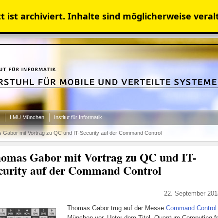
 ist archiviert. Inhalte sind möglicherweise veral
LMU München
Institut für Informatik
Gabor mit Vortrag zu QC und IT-Security auf der Command Control
omas Gabor mit Vortrag zu QC und IT-
curity auf der Command Control
22. September 201
Thomas Gabor trug auf der Messe
Command Control
München vor. Unter dem Titel „Quantum Computing f