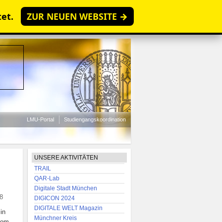
tet.
ZUR NEUEN WEBSITE →
LMU-Portal
Studiengangskoordination
UNSERE AKTIVITÄTEN
TRAIL
QAR-Lab
Digitale Stadt München
8
DIGICON 2024
DIGITALE WELT Magazin
in
Münchner Kreis
rom