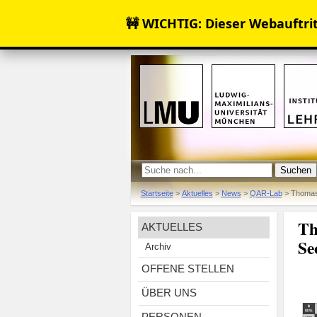
🚧 WICHTIG: Dieser Webauftritt
Startseite
>
Aktuelles
>
News
>
QAR-Lab
>
Thomas 
Th
AKTUELLES
Se
Archiv
OFFENE STELLEN
ÜBER UNS
PERSONEN