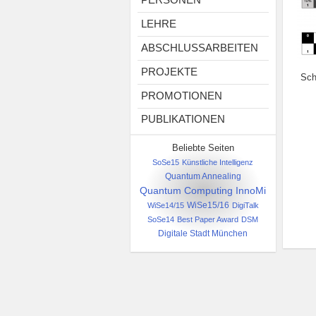
LEHRE
ABSCHLUSSARBEITEN
PROJEKTE
Sch
PROMOTIONEN
PUBLIKATIONEN
Beliebte Seiten
SoSe15
Künstliche Intelligenz
Quantum Annealing
Quantum Computing
InnoMi
WiSe14/15
WiSe15/16
DigiTalk
SoSe14
Best Paper Award
DSM
Digitale Stadt München