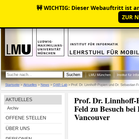
🚧 WICHTIG: Dieser Webauftritt ist ar
ZUR N
LMU München
Institut für Inf
Startseite
>
Aktuelles
>
News
>
QAR-Lab
>
Prof. Dr. Linnhoff-Popien und Dr. Sebastian F
Prof. Dr. Linnhoff-
AKTUELLES
Feld zu Besuch bei 
Archiv
Vancouver
OFFENE STELLEN
ÜBER UNS
PERSONEN