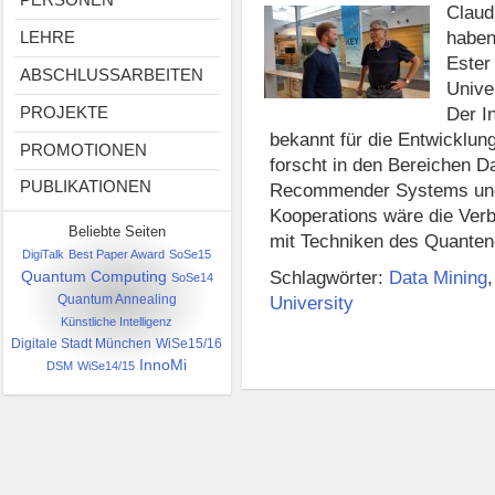
Claud
haben
LEHRE
Ester
ABSCHLUSSARBEITEN
Unive
PROJEKTE
Der I
bekannt für die Entwicklu
PROMOTIONEN
forscht in den Bereichen D
PUBLIKATIONEN
Recommender Systems und
Kooperations wäre die Ver
Beliebte Seiten
mit Techniken des Quante
DigiTalk
Best Paper Award
SoSe15
Schlagwörter:
Data Mining
Quantum Computing
SoSe14
University
Quantum Annealing
Künstliche Intelligenz
Digitale Stadt München
WiSe15/16
InnoMi
DSM
WiSe14/15