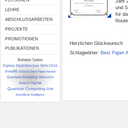
Jahr 
und S
LEHRE
für d
ABSCHLUSSARBEITEN
Route
PROJEKTE
PROMOTIONEN
Herzlichen Glückwunsch
PUBLIKATIONEN
Schlagwörter:
Best Paper 
Beliebte Seiten
Digitale Stadt München
WiSe15/16
InnoMi
SoSe15
Best Paper Award
Quantum Annealing
WiSe14/15
SoSe14
DigiTalk
Quantum Computing
DSM
Künstliche Intelligenz