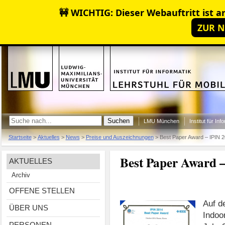
🚧 WICHTIG: Dieser Webauftritt ist ar
ZUR N
LMU München
Institut für Inf
Startseite
>
Aktuelles
>
News
>
Preise und Auszeichnungen
>
Best Paper Award – IPIN 
Best Paper Award 
AKTUELLES
Archiv
OFFENE STELLEN
Auf d
ÜBER UNS
Indoo
PERSONEN