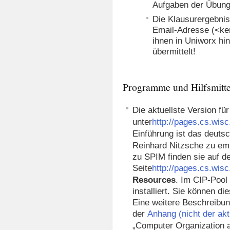
Aufgaben der Übungs
Die Klausurergebnis
Email-Adresse (<ken
ihnen in Uniworx hi
übermittelt!
Programme und Hilfsmitte
Die aktuellste Version fü
unter
http://pages.cs.wis
Einführung ist das deut
Reinhard Nitzsche zu emp
zu SPIM finden sie auf d
Seite
http://pages.cs.wis
Resources
. Im CIP-Pool
installiert. Sie können 
Eine weitere Beschreibu
der
Anhang (nicht der ak
„Computer Organization 