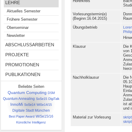
Hörerkreis
Bach
LEHRE
Stud
Aktuelles Semester
Vorlesungstermin(e)
Donne
(Beginn:16.04.2015)
Raum
Frühere Semester
Übungsbetrieb
Lore
Oberseminar
Phili
Newsletter
Hinw
ABSCHLUSSARBEITEN
Klausur
Die K
von 
PROJEKTE
Gesch
Anme
PROMOTIONEN
Zula
hier
PUBLIKATIONEN
Nachholklausur
Die 
05.1
Haup
Beliebte Seiten
Einla
Quantum Computing
DSM
Anme
Quantum Annealing
SoSe15
DigiTalk
Zula
ist 
InnoMi
SoSe14
WiSe14/15
und i
Digitale Stadt München
Best Paper Award
WiSe15/16
Material zur Vorlesung
skrip
skrip
Künstliche Intelligenz