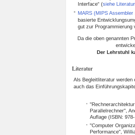
Interface“ (
siehe Literatu
MARS (MIPS Assembler a
basierte Entwicklungsumg
gut zur Programmierung 
Da die oben genannten P
entwickel
Der Lehrstuhl k
Literatur
Als Begleitliteratur werde
auch das Einführungskapite
"Rechnerarchitektur
Parallelrechner", A
Auflage (ISBN: 978
"Computer Organizat
Performance", Willi