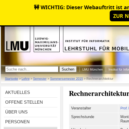
🚧 WICHTIG: Dieser Webauftritt ist ar
ZUR N
LMU München
Institut für Inf
Startseite
>
Lehre
>
Semester
>
Sommersemester 2015
>
Rechnerarchitektur
Rechnerarchitektu
AKTUELLES
OFFENE STELLEN
Veranstalter
Prof.
ÜBER UNS
Sprechstunde
Mont
PERSONEN
Raum