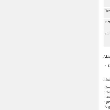
Ter
Bet
Pr
Aktu
D
Inha
Qua
Inf
Grö
Qua
All