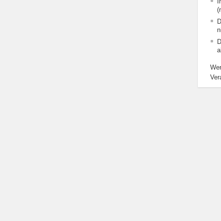
I
(
D
n
D
a
Wer
Ver