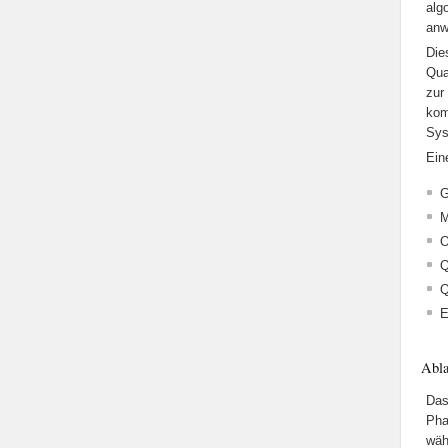
alg
anw
Die
Qua
zur
kom
Sys
Ein
G
M
O
Q
Q
E
Abla
Das
Pha
wäh