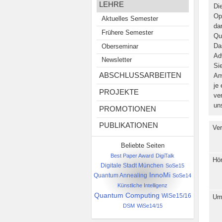
LEHRE
Di
Op
Aktuelles Semester
da
Frühere Semester
Qu
Da
Oberseminar
Ad
Newsletter
Si
ABSCHLUSSARBEITEN
An
je
PROJEKTE
ve
un
PROMOTIONEN
PUBLIKATIONEN
Ver
Beliebte Seiten
Best Paper Award
DigiTalk
Hör
Digitale Stadt München
SoSe15
InnoMi
Quantum Annealing
SoSe14
Künstliche Intelligenz
Quantum Computing
WiSe15/16
Um
DSM
WiSe14/15