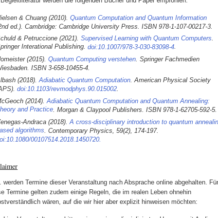
 Begleitliteratur werden die folgenden Bücher und Paper empfohlen:
ielsen & Chuang (2010).
Quantum Computation and Quantum Information
2nd ed.). Cambridge: Cambridge University Press. ISBN
978-1-107-00217-3
.
chuld & Petruccione (2021).
Supervised Learning with Quantum Computers
.
pringer Interational Publishing.
.
doi:10.1007/978-3-030-83098-4
omeister (2015).
. Springer Fachmedien
Quantum Computing verstehen
iesbaden. ISBN
.
3-658-10455-4
lbash (2018).
. American Physical Society
Adiabatic Quantum Computation
APS).
.
doi:10.1103/revmodphys.90.015002
cGeoch (2014).
Adiabatic Quantum Computation and Quantum Annealing:
heory and Practice
. Morgan & Claypool Publishers. ISBN
.
978-1-62705-592-5
enegas-Andraca (2018).
A cross-disciplinary introduction to quantum anneali
ased algorithms
. Contemporary Physics, 59(2), 174-197.
oi:10.1080/00107514.2018.1450720.
laimer
. werden Termine dieser Veranstaltung nach Absprache online abgehalten. Fü
se Termine gelten zudem einige Regeln, die im realen Leben ohnehin
bstverständlich wären, auf die wir hier aber explizit hinweisen möchten: