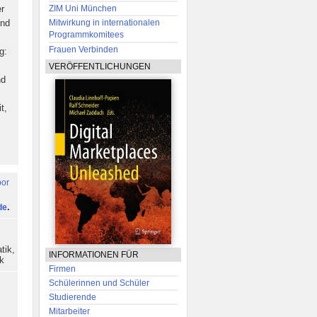
er
ZIM Uni München
und
Mitwirkung in internationalen
Programmkomitees
Frauen Verbinden
g:
VERÖFFENTLICHUNGEN
nd
t,
bor
de
.
tik,
INFORMATIONEN FÜR
ik
Firmen
Schülerinnen und Schüler
Studierende
Mitarbeiter