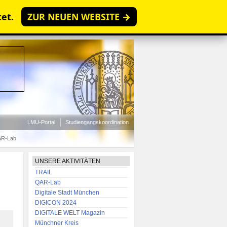
tet.
ZUR NEUEN WEBSITE →
LMU-Portal
Studiengangskoordination
AR-Lab
UNSERE AKTIVITÄTEN
TRAIL
QAR-Lab
Digitale Stadt München
DIGICON 2024
DIGITALE WELT Magazin
Münchner Kreis