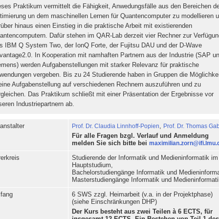
eses Praktikum vermittelt die Fähigkeit, Anwedungsfälle aus den Bereichen d
timierung un dem maschinellen Lernen für Quantencomputer zu modellieren 
rüber hinaus einen Einstieg in die praktische Arbeit mit existierenden
antencomputern. Dafür stehen im QAR-Lab derzeit vier Rechner zur Verfügun
s IBM Q System Two, der IonQ Forte, der Fujitsu DAU und der D-Wave
vantage2.0. In Kooperation mit namhaften Partnern aus der Industrie (SAP u
emens) werden Aufgabenstellungen mit starker Relevanz für praktische
wendungen vergeben. Bis zu 24 Studierende haben in Gruppen die Möglichkei
 eine Aufgabenstellung auf verschiedenen Rechnern auszuführen und zu
rgleichen. Das Praktikum schließt mit einer Präsentation der Ergebnisse vor
seren Industriepartnern ab.
anstalter
Prof. Dr. Claudia Linnhoff-Popien
,
Prof. Dr. Thomas Ga
Für alle Fragen bzgl. Verlauf und Anmeldung
melden Sie sich bitte bei
maximilian.zorn@ifi.lmu.
erkreis
Studierende der Informatik und Medieninformatik im
Hauptstudium,
Bachelorstudiengänge Informatik und Medieninforma
Masterstudiengänge Informatik und Medieninformat
fang
6 SWS zzgl. Heimarbeit (v.a. in der Projektphase)
(siehe Einschränkungen DHP)
Der Kurs besteht aus zwei Teilen à 6 ECTS, für