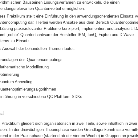
orithmischen Bausteinen Lösungsverfahren zu entwickeln, die einen
endungsrelevanten Quantenvorteil ermöglichen.
ses Praktikum stellt eine Einführung in den anwendungsorientierten Einsatz v
ntencomputing dar. Hierbei werden Ansätze aus dem Bereich Quantenoptimi
 Lösung praxisrelevanter Probleme konzipiert, implementiert und analysiert. D
mt „echte“ Quantenhardware der Hersteller IBM, IonQ, Fujitsu und D-Wave
tems zu Einsatz.
e Auswahl der behandelten Themen lautet:
rundlagen des Quantencomputings
athematische Modellierung
ptimierung
uantum Annealing
uantenoptimierungsalgorithmen
inführung in verschiedene QC-Plattform SDKs
uf
 Praktikum gliedert sich organisatorisch in zwei Teile, sowie inhaltlich in zwei
sen: In der dreiwöchigen Theoriephase werden Grundlagenkenntnisse vermitte
rend in der Praxisphase (startend ab der vierten Woche) in Gruppen an jeweil