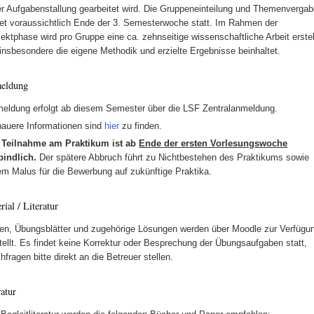
er Aufgabenstallung gearbeitet wird. Die Gruppeneinteilung und Themenverga
det voraussichtlich Ende der 3. Semesterwoche statt. Im Rahmen der
jektphase wird pro Gruppe eine ca. zehnseitige wissenschaftliche Arbeit erstel
 insbesondere die eigene Methodik und erzielte Ergebnisse beinhaltet.
eldung
eldung erfolgt ab diesem Semester über die LSF Zentralanmeldung.
auere Informationen sind
hier
zu finden.
 Teilnahme am Praktikum ist ab
Ende der ersten Vorlesungswoche
bindlich.
Der spätere Abbruch führt zu Nichtbestehen des Praktikums sowie
em Malus für die Bewerbung auf zukünftige Praktika.
rial / Literatur
ien, Übungsblätter und zugehörige Lösungen werden über Moodle zur Verfügu
tellt. Es findet keine Korrektur oder Besprechung der Übungsaufgaben statt,
hfragen bitte direkt an die Betreuer stellen.
ratur