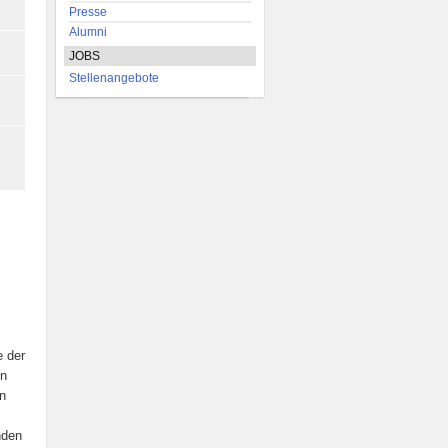
s
Presse
Alumni
JOBS
Stellenangebote
e der
en
en
nden