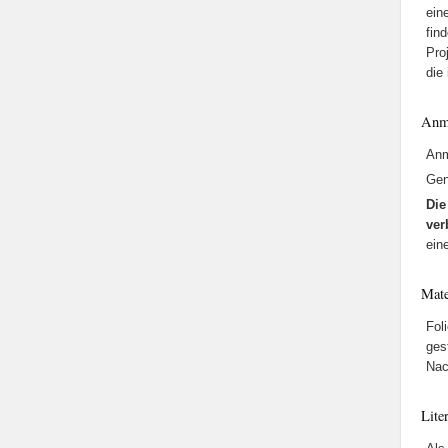
ein
fin
Pro
die
Anm
Anm
Gen
Die
ver
ein
Mate
Fol
ges
Nac
Lite