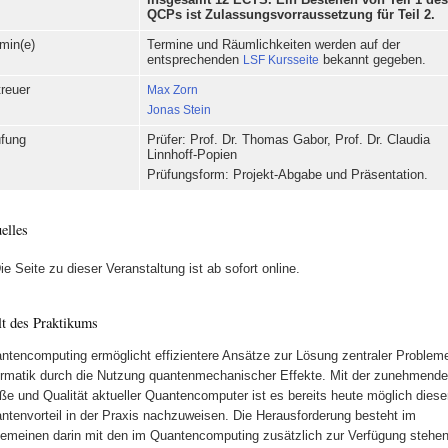
insgesamt 12 ECTS. Ein Bestehen von Teil 1 de
QCPs ist Zulassungsvorraussetzung für Teil 2.
min(e)
Termine und Räumlichkeiten werden auf der
entsprechenden
LSF Kursseite
bekannt gegeben.
reuer
Max Zorn
Jonas Stein
üfung
Prüfer: Prof. Dr. Thomas Gabor, Prof. Dr. Claudia
Linnhoff-Popien
Prüfungsform: Projekt-Abgabe und Präsentation.
elles
ie Seite zu dieser Veranstaltung ist ab sofort online.
lt des Praktikums
ntencomputing ermöglicht effizientere Ansätze zur Lösung zentraler Problem
ormatik durch die Nutzung quantenmechanischer Effekte. Mit der zunehmend
ße und Qualität aktueller Quantencomputer ist es bereits heute möglich dies
ntenvorteil in der Praxis nachzuweisen. Die Herausforderung besteht im
gemeinen darin mit den im Quantencomputing zusätzlich zur Verfügung stehe