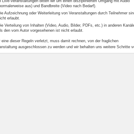
n Live-Veranstaltungen bitten wir um einen disziplinierten Umgang mit Audio
normalerweise aus) und Bandbreite (Video nach Bedarf).
ie Aufzeichnung oder Weiterleitung von Veranstaltungen durch Teilnehmer si
icht erlaubt.
ie Verteilung von Inhalten (Video, Audio, Bilder, PDFs, etc.) in anderen Kanäl
ls den vom Autor vorgesehenen ist nicht erlaubt.
 eine dieser Regeln verletzt, muss damit rechnen, von der fraglichen
anstaltung ausgeschlossen zu werden und wir behalten uns weitere Schritte v