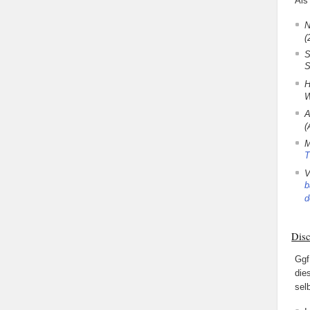
Als
N
(
S
S
H
W
A
(
M
T
V
b
d
Disc
Ggf
die
sel