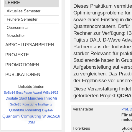
LEHRE
Dieses Praktikum vermittel
Aktuelles Semester
Optimierungsprobleme für
sowie einen Einstieg in die
Frühere Semester
Quantencomputern. Dafür 
Oberseminar
Rechner zur Verfügung: I
Newsletter
Fujitsu DAU, D-Wave Adva
ABSCHLUSSARBEITEN
Partnern aus der Industri
starker Relevanz für pra
PROJEKTE
Studierende haben in Grupp
PROMOTIONEN
Aufgabenstellung auf ver
zu vergleichen. Das Prakti
PUBLIKATIONEN
der Ergebnisse vor unseren
Beliebte Seiten
Diese Veranstaltung finde
SoSe14
Best Paper Award
WiSe14/15
geförderten Projekt
QCHA
InnoMi
Digitale Stadt München
SoSe15
Künstliche Intelligenz
Veranstalter
Prof. 
Quantum Annealing
DigiTalk
Für a
Quantum Computing
WiSe15/16
melde
DSM
Hörerkreis
Studi