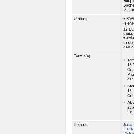
Haupt
Bache
Maste
Umfang
6 SWS 
(sieh
12 EC
diese
werde
In de
den o
Termin(e)
Ter
16:
Ort
Pro
der
Kic
16 U
Ort
Abs
25.7
Ort
Betreuer
Jonas 
Elena 
Michae