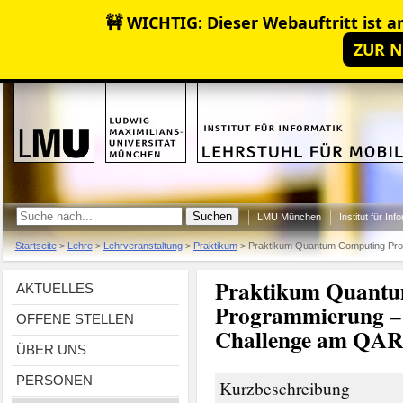
🚧 WICHTIG: Dieser Webauftritt ist ar
ZUR N
LMU München
Institut für Inf
Startseite
>
Lehre
>
Lehrveranstaltung
>
Praktikum
>
Praktikum Quantum Computing Pro
Praktikum Quant
AKTUELLES
Programmierung –
OFFENE STELLEN
Challenge am QAR
ÜBER UNS
PERSONEN
Kurzbeschreibung