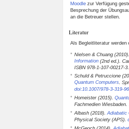
Moodle
zur Verfügung gestel
Besprechung der Übungsaufg
an die Betreuer stellen.
Literatur
Als Begleitliteratur werden
Nielsen & Chuang (2010)
Information
(2nd ed.). Ca
ISBN
978-1-107-00217-3
Schuld & Petruccione (2
Quantum Computers
. Sp
doi:10.1007/978-3-319-9
Homeister (2015).
Quant
Fachmedien Wiesbaden.
Albash (2018).
Adiabatic
Physical Society (APS).
McGeoch (2014).
Adiaba