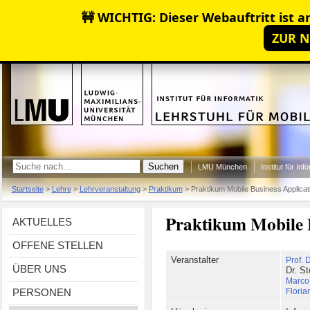
🚧 WICHTIG: Dieser Webauftritt ist ar
ZUR N
LMU München
Institut für Inf
Startseite
>
Lehre
>
Lehrveranstaltung
>
Praktikum
>
Praktikum Mobile Business Applicat
Praktikum Mobile B
AKTUELLES
OFFENE STELLEN
Veranstalter
Prof. 
ÜBER UNS
Dr. S
Marco
PERSONEN
Flori