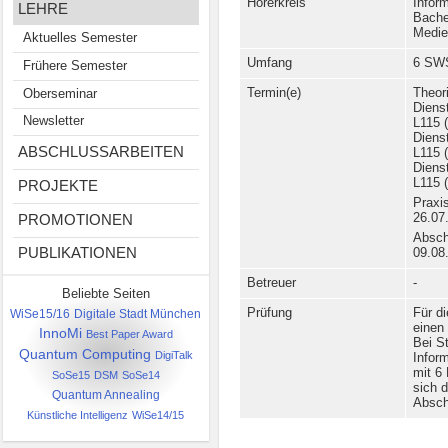
Hörerkreis
Infor
LEHRE
Bache
Medie
Aktuelles Semester
Umfang
6 SW
Frühere Semester
Termin(e)
Theor
Oberseminar
Diens
Newsletter
L115 
Diens
ABSCHLUSSARBEITEN
L115 
Diens
L115 
PROJEKTE
Praxi
PROMOTIONEN
26.07
Absch
PUBLIKATIONEN
09.08
Betreuer
-
Beliebte Seiten
Prüfung
Für d
Digitale Stadt München
WiSe15/16
einen
InnoMi
Best Paper Award
Bei S
Quantum Computing
DigiTalk
Infor
mit 6
SoSe15
DSM
SoSe14
sich 
Quantum Annealing
Absch
Künstliche Intelligenz
WiSe14/15