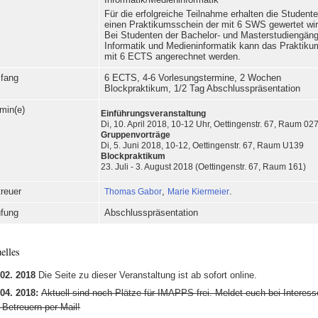
Informatik/Medieninformatik
Für die erfolgreiche Teilnahme erhalten die Student
einen Praktikumsschein der mit 6 SWS gewertet wir
Bei Studenten der Bachelor- und Masterstudiengän
Informatik und Medieninformatik kann das Praktiku
mit 6 ECTS angerechnet werden.
fang
6 ECTS, 4-6 Vorlesungstermine, 2 Wochen
Blockpraktikum, 1/2 Tag Abschlusspräsentation
min(e)
Einführungsveranstaltung
Di, 10. April 2018, 10-12 Uhr, Oettingenstr. 67, Raum 02
Gruppenvorträge
Di, 5. Juni 2018, 10-12, Oettingenstr. 67, Raum U139
Blockpraktikum
23. Juli - 3. August 2018 (Oettingenstr. 67, Raum 161)
reuer
Thomas Gabor
,
Marie Kiermeier
.
üfung
Abschlusspräsentation
elles
 02. 2018
Die Seite zu dieser Veranstaltung ist ab sofort online.
 04. 2018:
Aktuell sind noch Plätze für IMAPPS frei. Meldet euch bei Interess
 Betreuern per Mail!