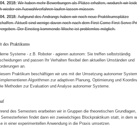
 04. 2018:
Wir haben mehr Bewerbungen als Plätze erhalten, wodurch wir leid
h wieder ein Auswahlverfahren laufen lassen müssen.
 04. 2018:
Aufgrund des Andrangs haben wir noch neue Praktikumsplätze
chaffen. Aktuell sind wenige davon noch nach dem First-Come-First-Serve-Pr
vergeben. Der Einstieg kommende Woche ist problemlos möglich.
lt des Praktikums
erne Systeme - z.B. Roboter - agieren autonom: Sie treffen selbstständig
scheidungen und passen Ihr Verhalten flexibel den aktuellen Umständen und
orderungen an.
diesem Praktikum beschäftigen wir uns mit der Umsetzung autonomer System
 implementieren Algorithmen zur adaptiven Planung, Optimierung und Koordin
ie Methoden zur Evaluation und Analyse autonomer Systeme.
uf
rend des Semesters erarbeiten wir in Gruppen die theoretischen Grundlagen,
 Semesterferien findet dann ein zweiwöchiges Blockpraktikum statt, in dem w
se in einer experimentellen Anwendung in die Praxis umsetzen.