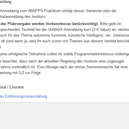
eldung
 Anmeldung zum IMAPPS-Praktikum erfolgt dieses Semester über die
tralanmeldung des Instituts.
 der Platzvergabe werden Vorkenntnisse berücksichtigt.
Bitte gebt im
sprechenden Textfeld bei der UniWorX-Anmeldung kurz (2-4 Sätze) an, wesha
 euch für das Thema autonome Systeme, künstliche Intelligenz, etc. interessie
 ob (und wenn ja, wie) ihr euch schon mit Themen aus diesem Umfeld beschäf
t.
 eine erfolgreiche Teilnahme solltet ihr solide Programmierkenntnisse mitbring
te beachtet, dass nach der aktuellen Regelung des Instituts eine zugesagte
lnahme verbindlich ist. Eine Absage nach der ersten Semesterwoche hat eine
ertung mit 5,0 zur Folge.
rial / Literatur
ien Einführungsveranstaltung