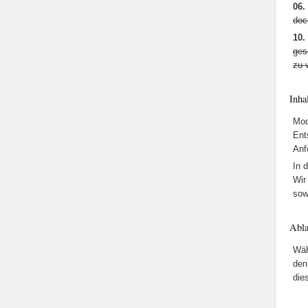
06.
doc
10.
ges
zu 
Inha
Mod
Ent
Anf
In 
Wir
sow
Abla
Wäh
den
die