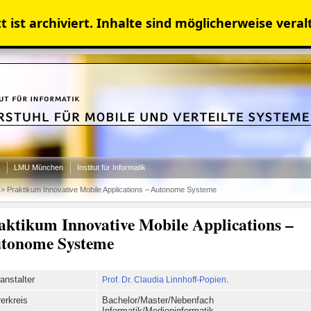
 ist archiviert. Inhalte sind möglicherweise veral
LMU München
Institut für Informatik
>
Praktikum Innovative Mobile Applications – Autonome Systeme
aktikum Innovative Mobile Applications –
tonome Systeme
anstalter
Prof. Dr. Claudia Linnhoff-Popien
.
erkreis
Bachelor/Master/Nebenfach