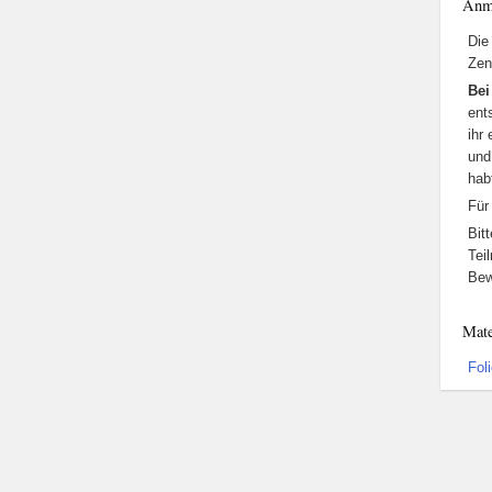
Anm
Die
Zen
Bei
ent
ihr
und
hab
Für
Bit
Tei
Bew
Mate
Fol