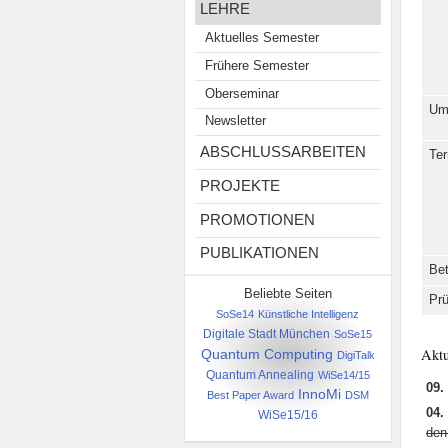
LEHRE
Aktuelles Semester
Frühere Semester
Oberseminar
Um
Newsletter
ABSCHLUSSARBEITEN
Ter
PROJEKTE
PROMOTIONEN
PUBLIKATIONEN
Bet
Beliebte Seiten
Pr
SoSe14
Künstliche Intelligenz
Digitale Stadt München
SoSe15
Aktu
Quantum Computing
DigiTalk
Quantum Annealing
WiSe14/15
09.
InnoMi
Best Paper Award
DSM
04.
WiSe15/16
den