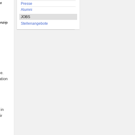
er
Presse
Alumni
JOBS
inzip
Stellenangebote
e.
ation
 in
ir