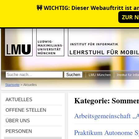
🚧 WICHTIG: Dieser Webauftritt ist ar
ZUR N
LMU München
Institut für Inf
Startseite
>
Aktuelles
Kategorie:
Sommer
AKTUELLES
OFFENE STELLEN
Arbeitsgemeinschaft „Ar
ÜBER UNS
Praktikum Autonome S
PERSONEN