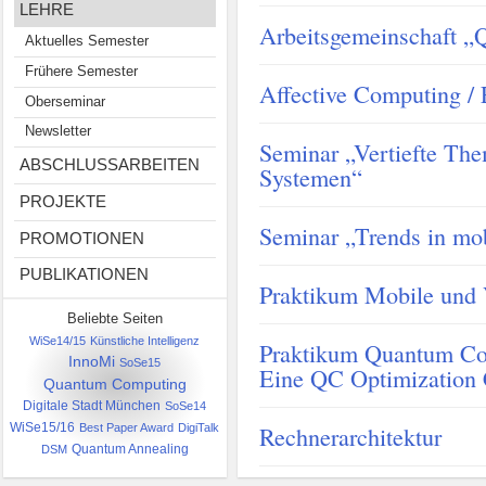
LEHRE
Arbeitsgemeinschaft 
Aktuelles Semester
Frühere Semester
Affective Computing / E
Oberseminar
Newsletter
Seminar „Vertiefte The
ABSCHLUSSARBEITEN
Systemen“
PROJEKTE
Seminar „Trends in mob
PROMOTIONEN
PUBLIKATIONEN
Praktikum Mobile und 
Beliebte Seiten
WiSe14/15
Künstliche Intelligenz
Praktikum Quantum Co
InnoMi
SoSe15
Eine QC Optimization
Quantum Computing
Digitale Stadt München
SoSe14
WiSe15/16
Best Paper Award
DigiTalk
Rechnerarchitektur
DSM
Quantum Annealing