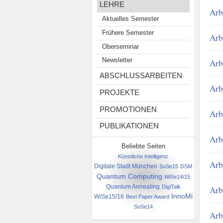
LEHRE
Arb
Aktuelles Semester
Frühere Semester
Arb
Oberseminar
Newsletter
Arb
ABSCHLUSSARBEITEN
Arb
PROJEKTE
PROMOTIONEN
Arb
PUBLIKATIONEN
Arb
Beliebte Seiten
Künstliche Intelligenz
Arb
Digitale Stadt München
SoSe15
DSM
Quantum Computing
WiSe14/15
Quantum Annealing
DigiTalk
Arb
InnoMi
WiSe15/16
Best Paper Award
SoSe14
Arb