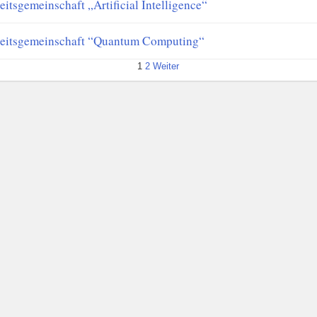
eitsgemeinschaft „Artificial Intelligence“
eitsgemeinschaft “Quantum Computing“
1
2
Weiter