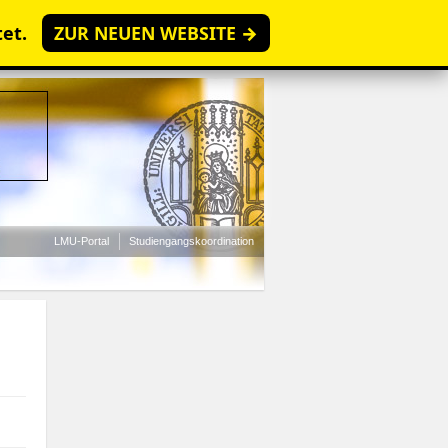
tet.
ZUR NEUEN WEBSITE →
LMU-Portal
Studiengangskoordination